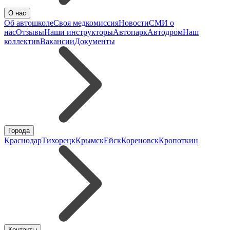
О нас
Об автошколе
Своя медкомиссия
Новости
СМИ о
нас
Отзывы
Наши инструкторы
Автопарк
Автодром
Наш
коллектив
Вакансии
Документы
Города
Краснодар
Тихорецк
Крымск
Ейск
Кореновск
Кропоткин
Контакты