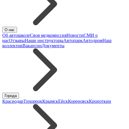
О нас
Об автошколе
Своя медкомиссия
Новости
СМИ о
нас
Отзывы
Наши инструкторы
Автопарк
Автодром
Наш
коллектив
Вакансии
Документы
Города
Краснодар
Тихорецк
Крымск
Ейск
Кореновск
Кропоткин