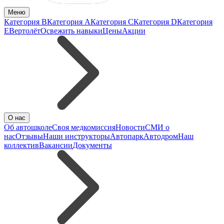
Меню
Категория B
Категория A
Категория C
Категория D
Категория
E
Вертолёт
Освежить навыки
Цены
Акции
О нас
Об автошколе
Своя медкомиссия
Новости
СМИ о
нас
Отзывы
Наши инструкторы
Автопарк
Автодром
Наш
коллектив
Вакансии
Документы