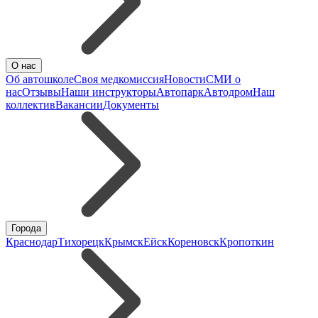
О нас
Об автошколе
Своя медкомиссия
Новости
СМИ о
нас
Отзывы
Наши инструкторы
Автопарк
Автодром
Наш
коллектив
Вакансии
Документы
Города
Краснодар
Тихорецк
Крымск
Ейск
Кореновск
Кропоткин