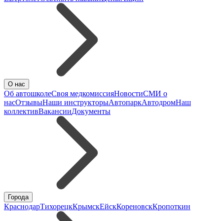
О нас
Об автошколе
Своя медкомиссия
Новости
СМИ о
нас
Отзывы
Наши инструкторы
Автопарк
Автодром
Наш
коллектив
Вакансии
Документы
Города
Краснодар
Тихорецк
Крымск
Ейск
Кореновск
Кропоткин