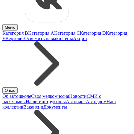
Меню
Категория B
Категория A
Категория C
Категория D
Категория
E
Вертолёт
Освежить навыки
Цены
Акции
О нас
Об автошколе
Своя медкомиссия
Новости
СМИ о
нас
Отзывы
Наши инструкторы
Автопарк
Автодром
Наш
коллектив
Вакансии
Документы